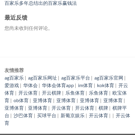
百家乐多年总结出的百家乐赢钱法
最近反馈
您尚未收到任何评论。
友情推荐
ag百家乐
|
ag百家乐网址
|
ag百家乐平台
|
ag百家乐官网
|
爱游戏
|
华体会
|
华体会体育app
|
im体育
|
kok体育
|
开云
体育
|
开云体育
|
开云棋牌
|
乐鱼体育
|
乐鱼体育
|
欧宝体
育
|
ob体育
|
亚博体育
|
亚博体育
|
亚博体育
|
亚博体育
|
亚博体育
|
亚博体育
|
开云体育
|
开云体育
|
棋牌
|
棋牌平
台
|
沙巴体育
|
买球平台
|
新葡京娱乐
|
开云体育
| |
开云体
育