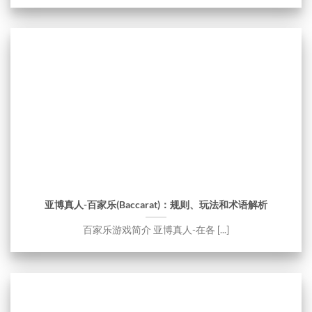
亚博真人-百家乐(Baccarat)：规则、玩法和术语解析
百家乐游戏简介 亚博真人-在各 [...]