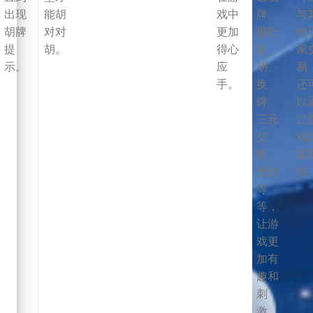
出现
能胡
戏中
牌、
与
胡牌
对对
更加
报听
他
提
胡。
得心
必
家
示。
应
胡、
易
手。
换
还
牌、
以
三元
过
交
戏
换、
算
虎跑
得
等
等，
让游
戏更
加有
趣和
刺
激。