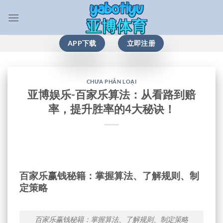
跳
到
内
容
APP下载
立即注册
CHƯA PHÂN LOẠI
亚博娱乐-百家乐算法：从看路到赔
率，提升胜率的4大秘诀！
百家乐赢钱秘籍：掌握算法、了解规则、制
定策略
百家乐赢钱秘籍：掌握算法、了解规则、制定策略