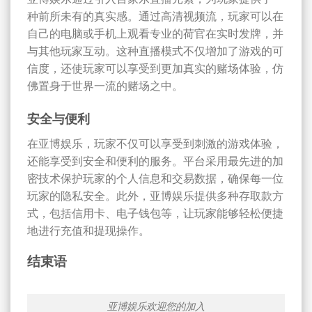
种前所未有的真实感。通过高清视频流，玩家可以在
自己的电脑或手机上观看专业的荷官在实时发牌，并
与其他玩家互动。这种直播模式不仅增加了游戏的可
信度，还使玩家可以享受到更加真实的赌场体验，仿
佛置身于世界一流的赌场之中。
安全与便利
在亚博娱乐，玩家不仅可以享受到刺激的游戏体验，
还能享受到安全和便利的服务。平台采用最先进的加
密技术保护玩家的个人信息和交易数据，确保每一位
玩家的隐私安全。此外，亚博娱乐提供多种存取款方
式，包括信用卡、电子钱包等，让玩家能够轻松便捷
地进行充值和提现操作。
结束语
亚博娱乐欢迎您的加入