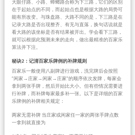
大眼仔路、小路、蟑螂路合称为下三路，它们的区别
在于起始点的不同，而起始点也是根据大路的局势可
能有所改变。与珠盘路、大路不同的是，下三路是在
记录大路是否出现整齐、有无与直落，换句话说就是
看大路的该坐标是否有结果被开出。学会看下三路，
就可以根据此预测未来的走向，做出最精准的百家乐
算法并下注。
秘诀2：记清百家乐牌例的补牌规则
百家乐一般使用八副牌进行游戏，洗完牌后会按照
“闲家→庄家→闲家→庄家”的顺序依次发牌，每家会
拿到两张手牌，然后开始比大小。但有些情况需要进
行补牌，而补牌每家最多补一张。以下是详细的百家
乐牌例的补牌相关规定：
两家无需补牌 当庄家或闲家任一家的两张手牌点数
一拿到就直接为