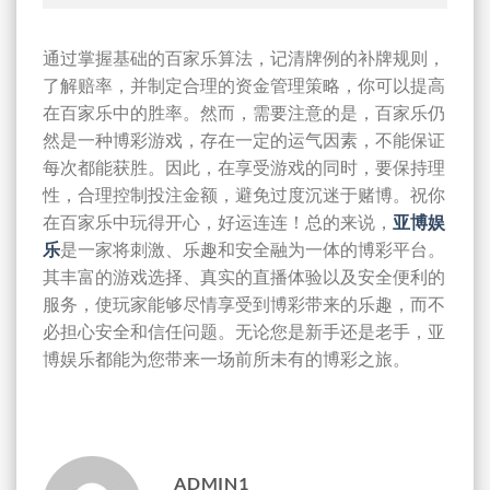
通过掌握基础的百家乐算法，记清牌例的补牌规则，
了解赔率，并制定合理的资金管理策略，你可以提高
在百家乐中的胜率。然而，需要注意的是，百家乐仍
然是一种博彩游戏，存在一定的运气因素，不能保证
每次都能获胜。因此，在享受游戏的同时，要保持理
性，合理控制投注金额，避免过度沉迷于赌博。祝你
在百家乐中玩得开心，好运连连！总的来说，
亚博娱
乐
是一家将刺激、乐趣和安全融为一体的博彩平台。
其丰富的游戏选择、真实的直播体验以及安全便利的
服务，使玩家能够尽情享受到博彩带来的乐趣，而不
必担心安全和信任问题。无论您是新手还是老手，亚
博娱乐都能为您带来一场前所未有的博彩之旅。
ADMIN1