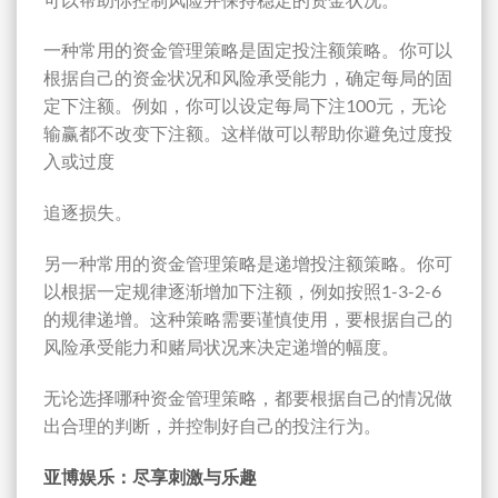
一种常用的资金管理策略是固定投注额策略。你可以
根据自己的资金状况和风险承受能力，确定每局的固
定下注额。例如，你可以设定每局下注100元，无论
输赢都不改变下注额。这样做可以帮助你避免过度投
入或过度
追逐损失。
另一种常用的资金管理策略是递增投注额策略。你可
以根据一定规律逐渐增加下注额，例如按照1-3-2-6
的规律递增。这种策略需要谨慎使用，要根据自己的
风险承受能力和赌局状况来决定递增的幅度。
无论选择哪种资金管理策略，都要根据自己的情况做
出合理的判断，并控制好自己的投注行为。
亚博娱乐：尽享刺激与乐趣