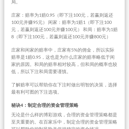
局。
庄家：赔率为1赔0.95（即下注100元，若赢则返还
100元并赚95元） 闲家：赔率为1赔1（即下注100
元，若赢则返还100元并赚100元） 和局：赔率为1赔
8（即下注100元，若赢则返还100元并赚800元）
庄家和闲家的赔率中，庄家有5%的佣金，所以实际
赔率是1赔0.95，这也是为什么庄家的赔率略低于闲
家的原因。和局的赔率相对较高，但和局的概率也较
低，所以下注和局需要谨慎。
了解赔率可以帮助你在下注时做出明智的决策，选择
最有利可图的下注选项。
秘诀4：制定合理的资金管理策略
无论是什么样的博彩游戏，合理的资金管理策略都是
至关重要的。在百家乐中，制定合理的资金管理策略
可以帮助你控制风险并保持稳定的资金状况。